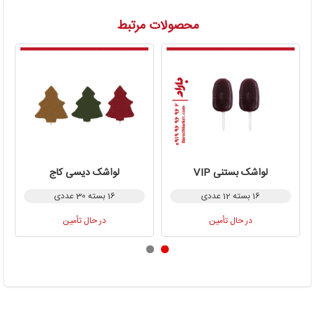
محصولات مرتبط
لواشک بستنی VIP
لواشک دیسی کاج
16 بسته 12 عددی
16 بسته 30 عددی
در حال تأمین
در حال تأمین