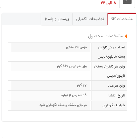
8 الی 22
مشخصات کالا
توضیحات تکمیلی
پرسش و پاسخ
مشخصات محصول
تعداد در هر کارتن/
دیس 30 عددی
بسته/نایلون/دیس
وزن هر کارتن/ بسته/
وزن هر دیس 860 گرم
نایلون/دیس
وزن هر عدد
27 گرم
تاریخ انقضا
18 ماه پس از تولید
شرایط نگهداری
در جای خشک و خنک نگهداری شود