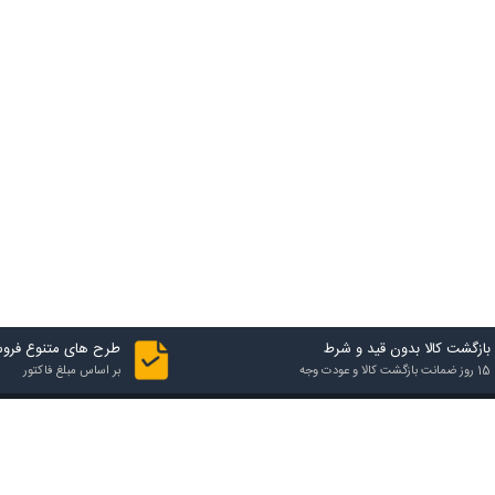
بازگشت کالا بدون قید و شرط
طرح های متنوع فرو
15 روز ضمانت بازگشت کالا و عودت وجه
بر اساس مبلغ فاکتور
تماس با فروشگاه
آدرس فروشگاه
شهرک صنعتی یزد، فاز اول، 24 متری ششم کاج، خیابان بهارستان 6