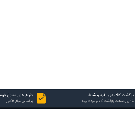
بازگشت کالا بدون قید و شرط
طرح های متنوع فرو
15 روز ضمانت بازگشت کالا و عودت وجه
بر اساس مبلغ فاکتور
تماس با فروشگاه
آدرس فروشگاه
شهرک صنعتی یزد، فاز اول، 24 متری ششم کاج، خیابان بهارستان 6