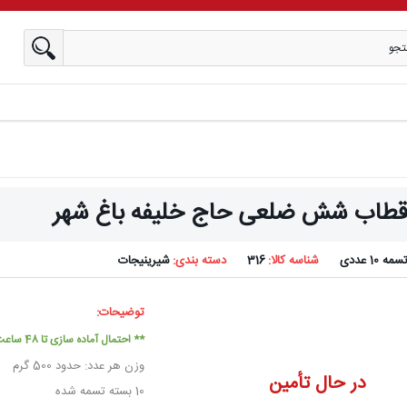
ا قطاب شش ضلعی حاج خلیفه باغ شهر
سمه 10 عددی
شناسه کالا:
316
دسته بندی:
شیرینیجات
توضیحات:
** احتمال آماده سازی تا 48 ساعت کاری
وزن هر عدد: حدود 500 گرم
در حال تأمین
10 بسته تسمه شده