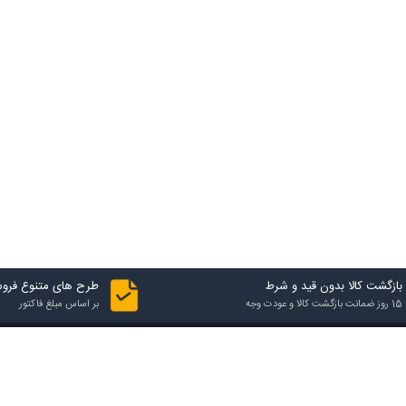
بازگشت کالا بدون قید و شرط
طرح های متنوع فرو
15 روز ضمانت بازگشت کالا و عودت وجه
بر اساس مبلغ فاکتور
تماس با فروشگاه
آدرس فروشگاه
شهرک صنعتی یزد، فاز اول، 24 متری ششم کاج، خیابان بهارستان 6