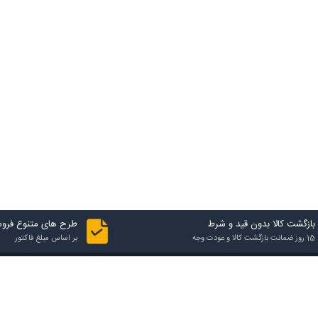
بازگشت کالا بدون قید و شرط
طرح های متنوع فرو
15 روز ضمانت بازگشت کالا و عودت وجه
بر اساس مبلغ فاکتور
تماس با فروشگاه
آدرس فروشگاه
شهرک صنعتی یزد، فاز اول، 24 متری ششم کاج، خیابان بهارستان 6