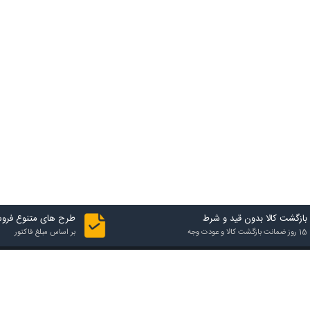
بازگشت کالا بدون قید و شرط
طرح های متنوع فرو
15 روز ضمانت بازگشت کالا و عودت وجه
بر اساس مبلغ فاکتور
تماس با فروشگاه
آدرس فروشگاه
شهرک صنعتی یزد، فاز اول، 24 متری ششم کاج، خیابان بهارستان 6