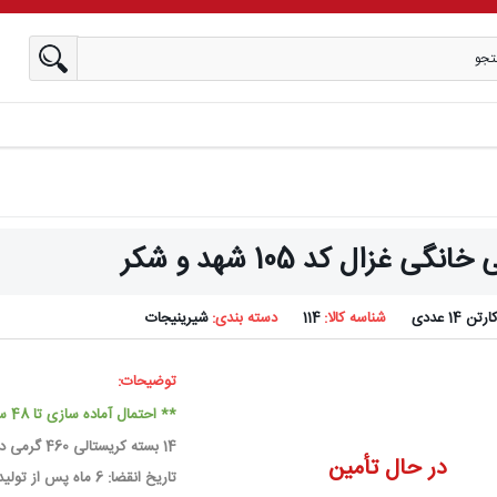
نگی غزال کد 105 شهد و شکر
ارتن 14 عددی
شناسه کالا:
114
دسته بندی:
شیرینیجات
توضیحات:
** احتمال آماده سازی تا 48 ساعت کاری
14 بسته کریستالی 460 گرمی در کارتن مادر
در حال تأمین
تاریخ انقضا: 6 ماه پس از تولید