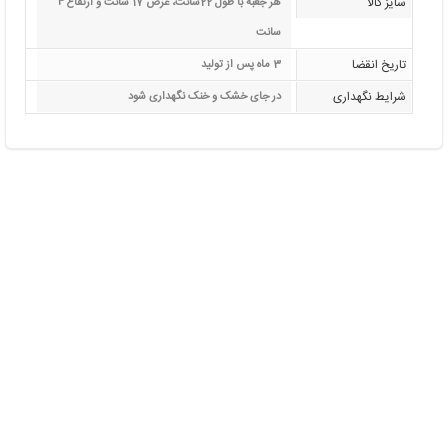
سایز کالا
هر جعبه با طول 22سانت، عرض 17 سانت و ارتفاع 4
سانت
تاریخ انقضا
3 ماه پس از تولید
شرایط نگهداری
در جای خشک و خنک نگهداری شود