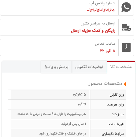
شماره واتس آپ
0919-96-96-96-2
ارسال به سراسر کشور
رایگان و کمک هزینه ارسال
ساعت تماس
8 الی 22
مشخصات کالا
توضیحات تکمیلی
پرسش و پاسخ
مشخصات محصول
وزن کارتن
5 کیلوگرم
وزن هر عدد
19 گرم
سایز کالا
هر بیسکوییت با طول 9.5 سانت و عرض 5.5 سانت
تاریخ انقضا
1 سال پس از تولید
شرایط نگهداری
در جای خشک و خنک نگهداری شود