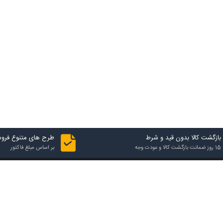
بازگشت کالا بدون قید و شرط
طرح های متنوع فرو
15 روز ضمانت بازگشت کالا و عودت وجه
بر اساس مبلغ فاکتور
تماس با فروشگاه
آدرس فروشگاه
شهرک صنعتی یزد، فاز اول، 24 متری ششم کاج، خیابان بهارستان 6
تلفن تماس
03537271000