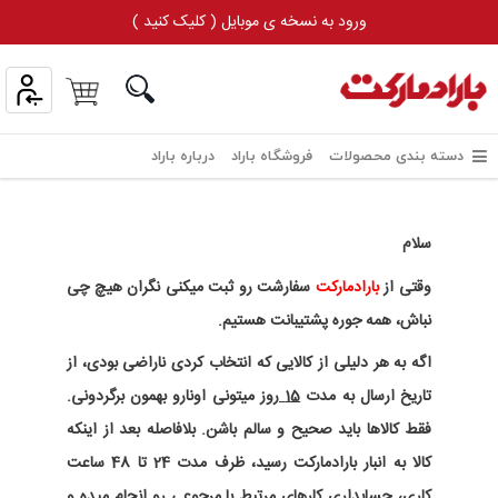
ورود به نسخه ی موبایل ( کلیک کنید )
دسته بندی محصولات
فروشگاه باراد
درباره باراد
سلام
وقتی از
بارادمارکت
سفارشت رو ثبت میکنی نگران هیچ چی
نباش، همه جوره پشتیبانت هستیم.
اگه به هر دلیلی از کالایی که انتخاب کردی ناراضی بودی، از
تاریخ ارسال به مدت
15 روز
میتونی اونارو بهمون برگردونی.
فقط کالاها باید صحیح و سالم باشن. بلافاصله بعد از اینکه
کالا به انبار بارادمارکت رسید، ظرف مدت 24 تا 48 ساعت
کاری، حسابداری کارهای مرتبط با مرجوعی رو انجام میده و